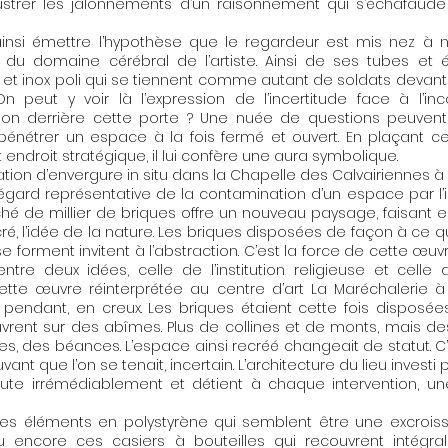
llustrer les jalonnements d’un raisonnement qui s’échafaud
insi émettre l’hypothèse que le regardeur est mis nez à 
n du domaine cérébral de l’artiste. Ainsi de ses tubes et é
et inox poli qui se tiennent comme autant de soldats devant
On peut y voir là l’expression de l’incertitude face à l’in
t-on derrière cette porte ? Une nuée de questions peuven
pénétrer un espace à la fois fermé et ouvert. En plaçant c
 endroit stratégique, il lui confère une aura symbolique.
lation d’envergure in situ dans la Chapelle des Calvairiennes
égard représentative de la contamination d’un espace par l’i
ché de millier de briques offre un nouveau paysage, faisant 
cré, l’idée de la nature. Les briques disposées de façon à ce q
 forment invitent à l’abstraction. C’est la force de cette œuvre 
ntre deux idées, celle de l’institution religieuse et cell
Cette œuvre réinterprétée au centre d’art La Maréchalerie à 
n pendant, en creux. Les briques étaient cette fois disposée
uvrent sur des abîmes. Plus de collines et de monts, mais de
es, des béances. L’espace ainsi recréé changeait de statut. C
ant que l’on se tenait, incertain. L’architecture du lieu investi 
te irrémédiablement et détient à chaque intervention, un
 éléments en polystyrène qui semblent être une excrois
u encore ces casiers à bouteilles qui recouvrent intégr