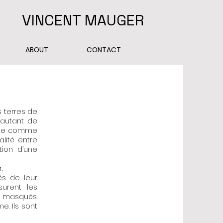
VINCENT MAUGER
ABOUT
CONTACT
 terres de
 autant de
onge comme
lité entre
tion d’une
.
nés de leur
surent les
, masqués.
e. Ils sont