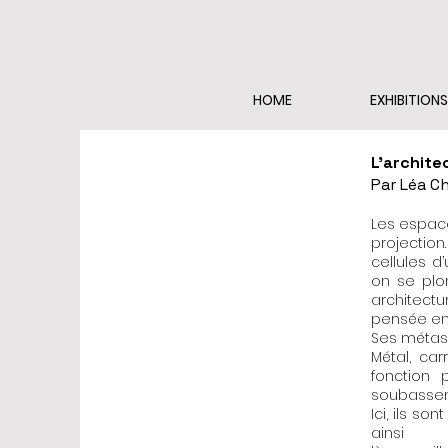
HOME
EXHIBITIONS
L’archite
Par Léa C
Les espac
projectio
cellules d
on se plon
architect
pensée en
Ses métast
Métal, car
fonction 
soubassem
Ici, ils s
ainsi