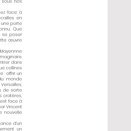
e sous nos
nez face à
cailles en
 une porte
connu. Que
t se poser
ette œuvre
 à Mayennne
maginaire.
entrer dans
ue collines
: offrir un
e du monde
Versailles,
s de sorte
s cratères,
’est face à
par Vincent
e nouvelle
sance d’un
alement un