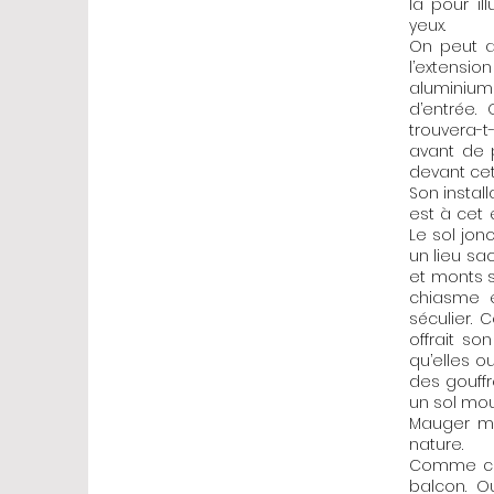
là pour i
yeux.
On peut a
l’extensio
aluminium 
d’entrée. 
trouvera-
avant de 
devant cet
Son instal
est à cet 
Le sol jon
un lieu sa
et monts se
chiasme e
séculier. 
offrait so
qu’elles o
des gouffr
un sol mouv
Mauger mu
nature.
Comme ces
balcon. O