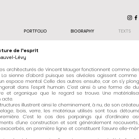
PORTFOLIO
BIOGRAPHY
TEXTS
cture de l’esprit
hauvel-Lévy
es architecturés de Vincent Mauger fonctionnent comme des
n. La sienne d’abord puisque ses alvéoles agissent comme
’un espace mental. Celle des autres ensuite, car on s’y pl
gerait dans l’esprit humain. C’est ainsi à une forme de dua
ure et organique que le regard se trouve. Une matérialisa
 acte.
ructures illustrent ainsi le cheminement, à nu, de son créateur
relage, bois, verre, les matériaux utilisés sont tous détour
première. C’est le cas des parpaings qui d’ordinaire as
ents d’une construction et sont généralement recouverts
ont exacerbés, en première ligne et constituent l’œuvre elle-mêm